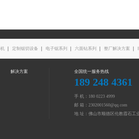
边机
定制锯切设备
电子锯系列
六面钻系列
整厂解决方案
解决方案
全国统一服务热线
189 248 4361
手 机：180 0223 4999
邮 箱：
2302001560@qq.com
地 址：佛山市顺德区伦教霞石工