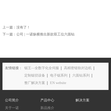
上一篇：没有了！
下一篇：公司 | 一诺纵横推出新款双工位六面钻
友情链接：
锯王—全数字化全伺服
高精密链轨封边机
定制锯切设备
电子锯系列
六面钻系列
整厂解决方案
EN website
公司简介
产品中心
解决方案
关于一诺
新品推介