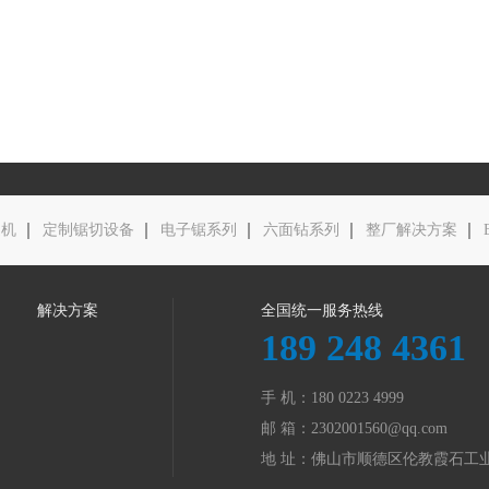
边机
定制锯切设备
电子锯系列
六面钻系列
整厂解决方案
解决方案
全国统一服务热线
189 248 4361
手 机：180 0223 4999
邮 箱：
2302001560@qq.com
地 址：佛山市顺德区伦教霞石工