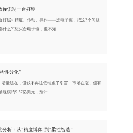
招教你识别一台好锯
一台好锯> 精度、传动、操作——选电子锯，把这3个问题
么?“想买台电子锯，但不知···
结构性分化”
> 增量还在，但钱不再往低端跑了引言：市场在涨，但有
规模约9.57亿美元，预计···
度分析：从“精度博弈”到“柔性智造”