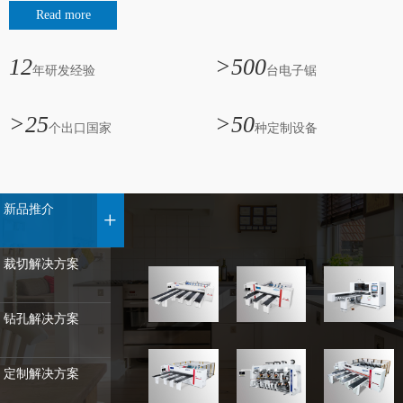
Read more
从自动化生产模式到智能化生产模式的升级，立足于节省人工，提高
效率，持续为客户创造价值，赢得竞争优势。一诺纵横为品质而生，
12
>500
对标国际品牌，为中国制造走向全球持续努力。目前已出口国...
年研发经验
台电子锯
>25
>50
个出口国家
种定制设备
新品推介
+
裁切解决方案
钻孔解决方案
定制解决方案