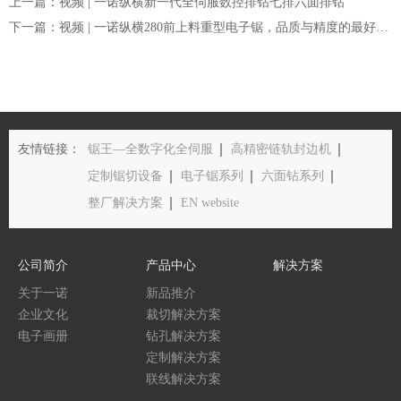
上一篇：视频 | 一诺纵横新一代全伺服数控排钻七排六面排钻
下一篇：视频 | 一诺纵横280前上料重型电子锯，品质与精度的最好的选择
友情链接：
锯王—全数字化全伺服
高精密链轨封边机
定制锯切设备
电子锯系列
六面钻系列
整厂解决方案
EN website
公司简介
产品中心
解决方案
关于一诺
新品推介
企业文化
裁切解决方案
电子画册
钻孔解决方案
定制解决方案
联线解决方案